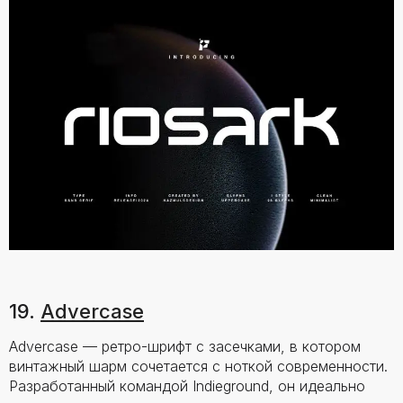
19.
Advercase
Advercase — ретро-шрифт с засечками, в котором
винтажный шарм сочетается с ноткой современности.
Разработанный командой Indieground, он идеально