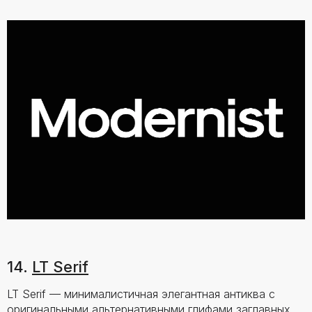
14.
LT Serif
LT Serif — минималистичная элегантная антиква с
оригинальными альтернативными глифами заглавных