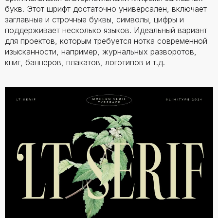
букв. Этот шрифт достаточно универсален, включает
заглавные и строчные буквы, символы, цифры и
поддерживает несколько языков. Идеальный вариант
для проектов, которым требуется нотка современной
изысканности, например, журнальных разворотов,
книг, баннеров, плакатов, логотипов и т.д.