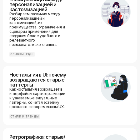
персонализацией и
кастомизацией
Разбираем различия между
персонализацией и
кастомизацией, их
преимущества, ограничения и
сценарии применения для
создания более удобного и
релевантного
пользовательского опыта.
ОСНОВЫ UX/UI
Ностальгия в UI: почему
возвращаются старые
паттерны
Как ностальгия возвращает в
интерфейсы характер, эмоции
и узнаваемые визуальные
паттерны, сочетая эстетику
прошлого с современным UX.
СТИЛИ И ТРЕНДЫ
Ретрографика: старые/