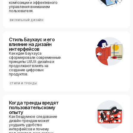
композиции и эффективного
управления вниманием
пользователя.
ВИЗУАЛЬНЫЙ ДИЗАЙН
Стиль Баухаус и его
влияние на дизайн
интерфейсов
Как идеи Баухауса
сформировали современные
принципы UI/UX-дизайна и
продолжают влиять на
создание цифровых
продуктов.
СТИЛИ И ТРЕНДЫ
Когда тренды вредят
пользовательскому
опыту
Как бездумное следование
дизайн-трендам может
ухудшить удобство
интерфейсов и почему