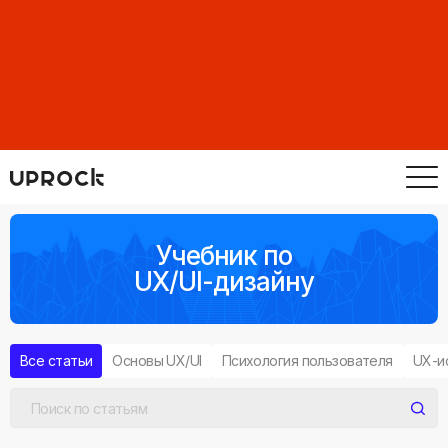
Учебник по
UX/UI-дизайну
Все статьи
Основы UX/UI
Психология пользователя
UX-и