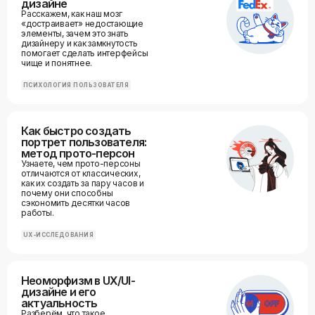
дизайне
Расскажем, как наш мозг
«достраивает» недостающие
элементы, зачем это знать
дизайнеру и как замкнутость
помогает сделать интерфейсы
чище и понятнее.
ПСИХОЛОГИЯ ПОЛЬЗОВАТЕЛЯ
Как быстро создать
портрет пользователя:
метод прото-персон
Узнаете, чем прото-персоны
отличаются от классических,
как их создать за пару часов и
почему они способны
сэкономить десятки часов
работы.
UX-ИССЛЕДОВАНИЯ
Неоморфизм в UX/UI-
дизайне и его
актуальность
Разберём, что такое