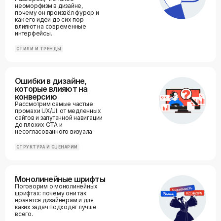
неоморфизм в дизайне,
почему он произвёл фурор и
как его идеи до сих пор
влияют на современные
интерфейсы.
СТИЛИ И ТРЕНДЫ
Ошибки в дизайне,
которые влияют на
конверсию
Рассмотрим самые частые
промахи UX/UI: от медленных
сайтов и запутанной навигации
до плохих CTA и
несогласованного визуала.
СТРУКТУРА И СЦЕНАРИИ
Монолинейные шрифты
Поговорим о монолинейных
шрифтах: почему они так
нравятся дизайнерам и для
каких задач подходят лучше
всего.