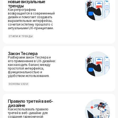
новые визуальные
тренды
Как ретрографика
возвращается в современный
дизайн и помогает создавать
выразительные интерфейсы,
сочетая эстетику прошлого с
актуальными UX-принципами.
СТИЛИ И ТРЕНДЫ
Закон Теслера
Разбираем закон Теслера и
его применение в UX-дизайне:
как находить баланс между
простотой интерфейса,
функциональностью и
удобством использования.
ОСНОВЫ UX/UI
Правило третей в веб-
дизайне
Как использовать правило
третей в веб-дизайне для
создания гармоничной