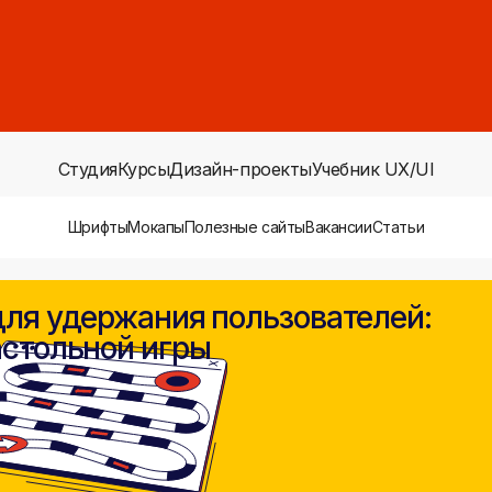
Студия
Курсы
Дизайн-проекты
Учебник UX/UI
Шрифты
Мокапы
Полезные сайты
Вакансии
Статьи
для удержания пользователей:
астольной игры