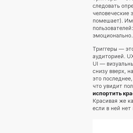
следовать опр
человеческие 
помешает). Им
пользователей:
эмоционально
Триггеры — эт
аудиторией. UX
UI — визуальн
снизу вверх, 
это последнее,
что увидит по
испортить кра
Красивая же к
если в ней нет