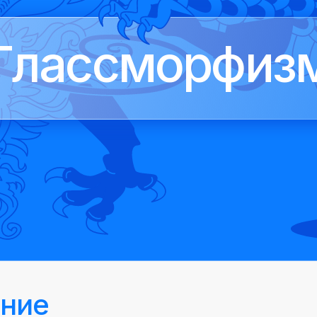
Глассморфиз
ние