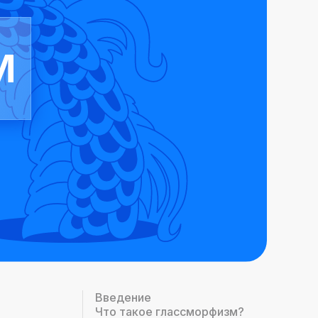
м
Введение
Что такое глассморфизм?