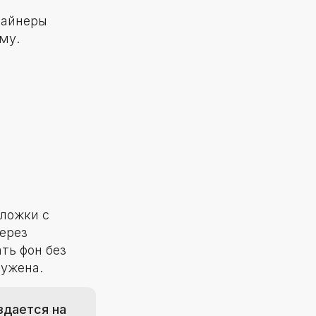
зайнеры
му.
ложки с
ерез
ть фон без
ружена.
здается на