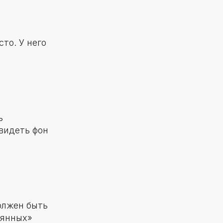
то. У него
ь
видеть фон
олжен быть
лянных»