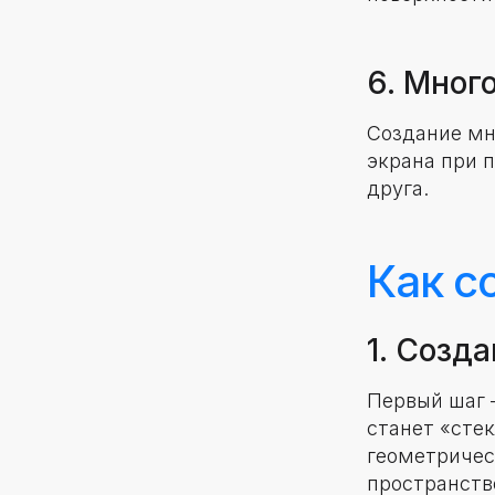
6. Мног
Создание мн
экрана при 
друга.
Как с
1. Созд
Первый шаг 
станет «сте
геометрическ
пространство