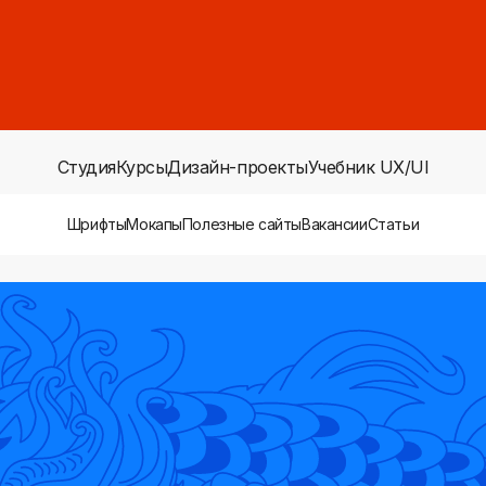
Студия
Курсы
Дизайн-проекты
Учебник UX/UI
Шрифты
Мокапы
Полезные сайты
Вакансии
Статьи