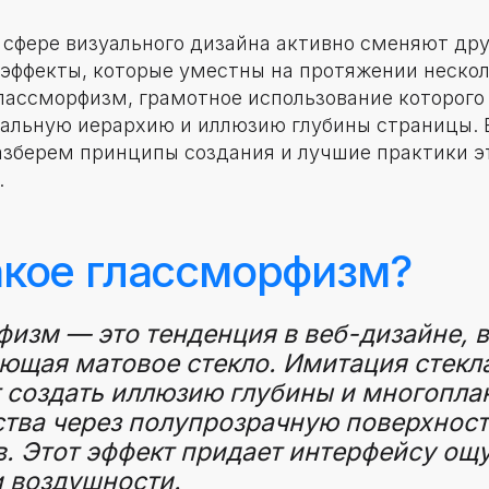
 сфере визуального дизайна активно сменяют дру
 эффекты, которые уместны на протяжении нескол
лассморфизм, грамотное использование которог
уальную иерархию и иллюзию глубины страницы. 
азберем принципы создания и лучшие практики э
.
акое глассморфизм?
изм — это тенденция в веб-дизайне, 
ющая матовое стекло. Имитация стекл
 создать иллюзию глубины и многопла
тва через полупрозрачную поверхнос
. Этот эффект придает интерфейсу ощ
и воздушности.