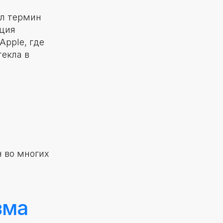
ел термин
нция
Apple, где
екла в
н во многих
зма