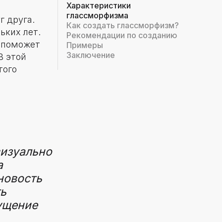
Характеристики
глассморфизма
г друга.
Как создать глассморфизм?
ьких лет.
Рекомендации по созданию
о поможет
Примеры
Заключение
В этой
того
визуально
а
новость
ть
ущение