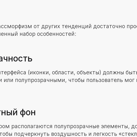
ассморфизм от других тенденций достаточно прос
ленный набор особенностей:
рачность
терфейса (иконки, области, объекты) должны быт
 или полупрозрачными, чтобы пользователь мог 
тный фон
ором располагаются полупрозрачные элементы, д
тобы подчеркнуть воздушность и легкость «стек