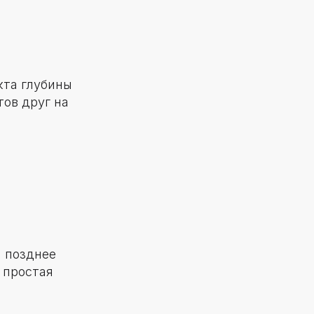
кта глубины
ов друг на
 позднее
 простая