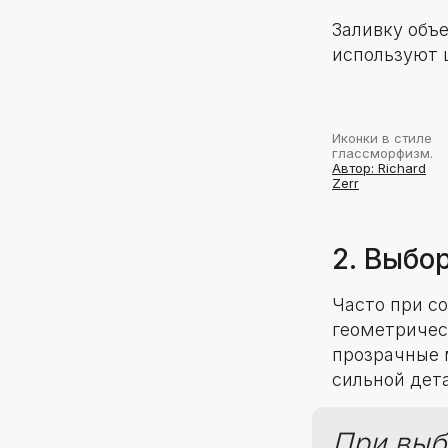
Заливку объ
используют 
Иконки в стиле
глассморфизм.
Автор: Richard
Zerr
2. Выбо
Часто при с
геометричес
прозрачные 
сильной дет
При выб