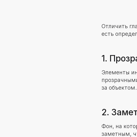
Отличить гл
есть опреде
1. Проз
Элементы ин
прозрачными
за объектом.
2. Заме
Фон, на кот
заметным, ч