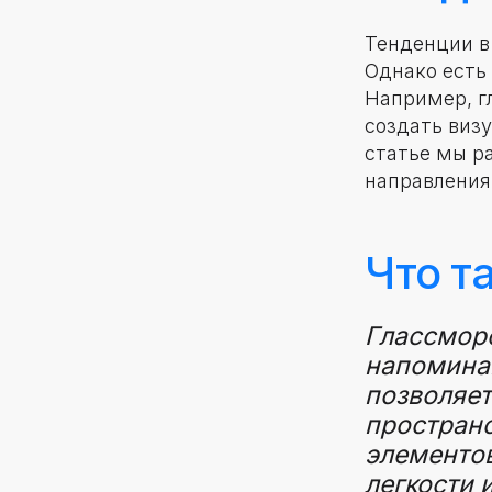
Тенденции в
Однако есть
Например, г
создать виз
статье мы р
направления
Что т
Глассморф
напомина
позволяет
пространс
элементов
легкости 