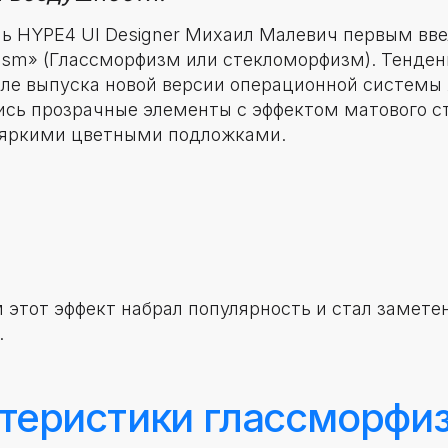
ь HYPE4 UI Designer Михаил Малевич первым вв
ism» (Глассморфизм или стекломорфизм). Тенде
сле выпуска новой версии операционной системы 
ись прозрачные элементы с эффектом матового ст
 яркими цветными подложками.
 этот эффект набрал популярность и стал замете
.
теристики глассморфи