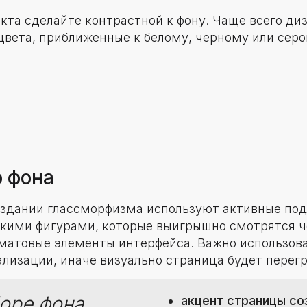
екта сделайте контрастной к фону. Чаще всего ди
цвета, приближенные к белому, черному или серо
р фона
оздании глассморфизма используют активные под
кими фигурами, которые выигрышно смотрятся ч
матовые элементы интерфейса. Важно использова
ализации, иначе визуально страница будет перег
оре фона
акцент страницы со