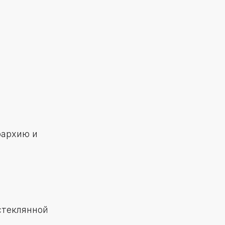
рархию и
стеклянной