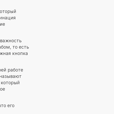
который
бинация
ние
 важность
бом, то есть
ажная кнопка
оей работе
 называют
 который
лое
то его