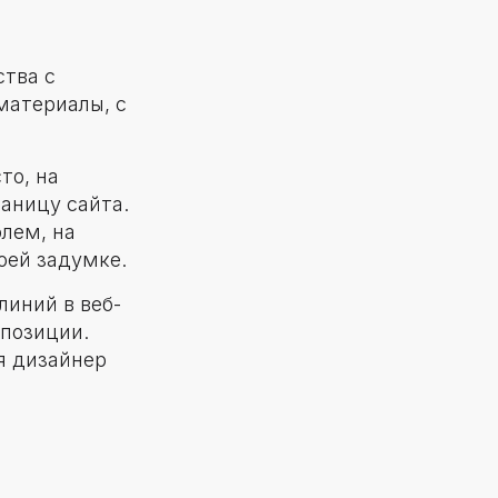
тва с
материалы, с
то, на
аницу сайта.
лем, на
оей задумке.
линий в веб-
позиции.
я дизайнер