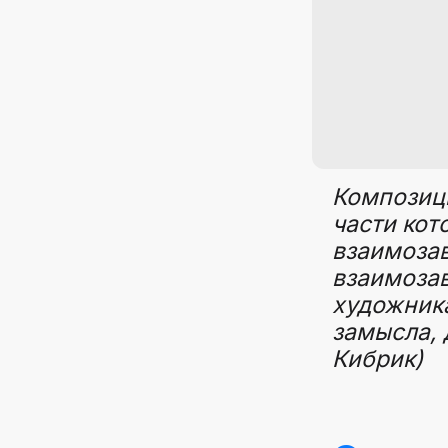
Композиц
части кот
взаимозав
взаимоза
художника
замысла, 
Кибрик)