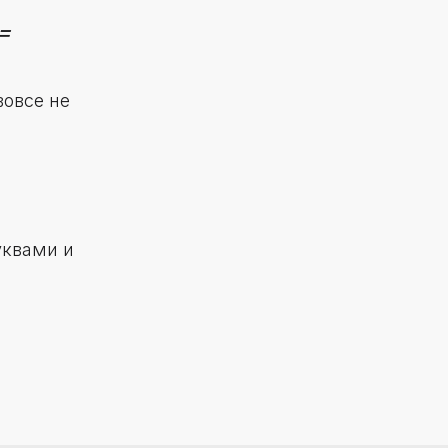
=
вовсе не
уквами и