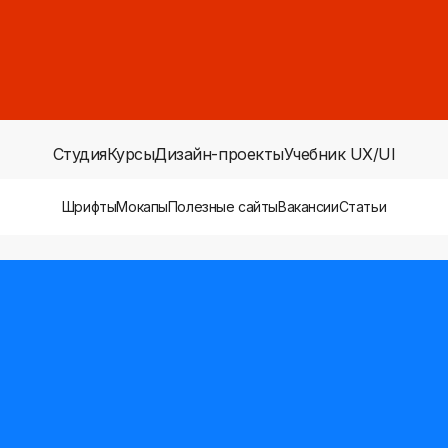
Студия
Курсы
Дизайн-проекты
Учебник UX/UI
Шрифты
Мокапы
Полезные сайты
Вакансии
Статьи