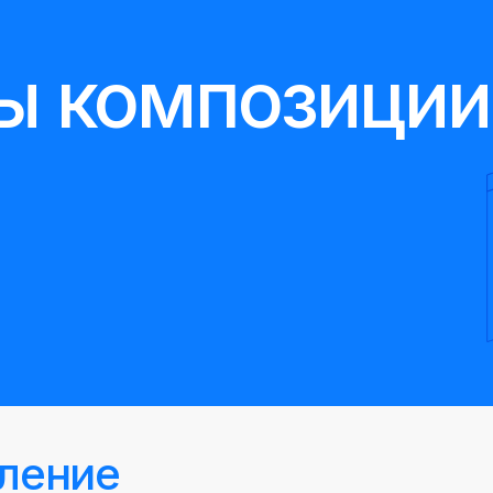
ы композиции 
ление