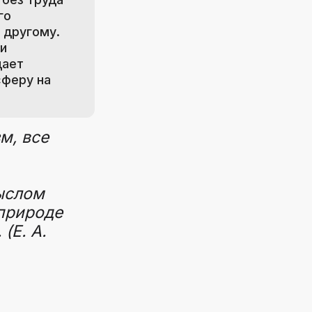
го
 другому.
и
дает
феру на
м, все
ыслом
 природе
(Е. А.