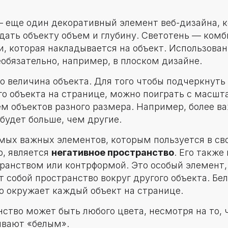
 еще один декоративный элемент веб-дизайна, 
адать объекту объем и глубину. Светотень — ком
и, которая накладывается на объект. Использова
еобязательно, например, в плоском дизайне.
о величина объекта. Для того чтобы подчеркнуть
го объекта на странице, можно поиграть с масшта
м объектов разного размера. Например, более в
будет больше, чем другие.
мых важных элементов, которым пользуется в св
р, является
негативное пространство
. Его также
ранством или контрформой. Это особый элемент,
 собой пространство вокруг другого объекта. Бе
о окружает каждый объект на странице.
ство может быть любого цвета, несмотря на то, ч
ывают «белым».