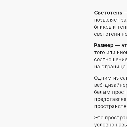
Светотень
—
позволяет з
бликов и тен
светотени н
Размер
— эт
того или ино
соотношение
на странице 
Одним из са
веб-дизайне
белым прост
представляет
пространств
Это простран
условно наз