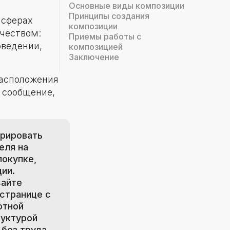
Основные виды композиции
Принципы создания
 сферах
композиции
рчеством:
Приемы работы с
оведении,
композицией
Заключение
расположения
 сообщение,
трировать
еля на
покупке,
ии.
сайте
странице с
отной
руктурой
 без труда