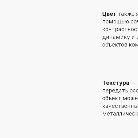
Цвет
также 
помощью соч
контрастнос
динамику и 
объектов ко
Текстура
— 
передать ос
объект можн
качественны
металлическ