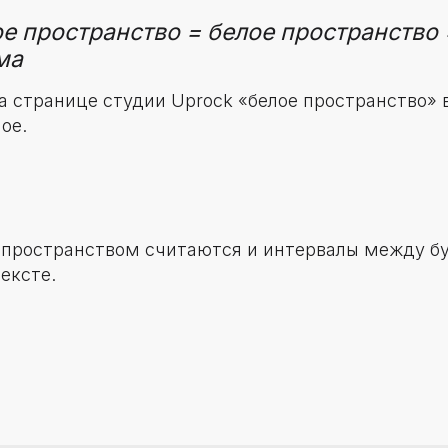
е пространство = белое пространство 
ма
а странице студии Uprock «белое пространство» 
ное.
пространством считаются и интервалы между б
ексте.