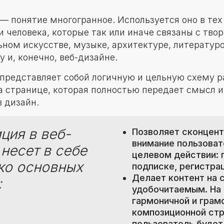
— понятие многогранное. Используется оно в тех
 человека, которые так или иначе связаны с тво
ьном искусстве, музыке, архитектуре, литератур
у и, конечно, веб-дизайне.
представляет собой логичную и цельную схему 
а странице, которая полностью передает смысл и
в дизайн.
ция в веб-
Позволяет сконцен
внимание пользоват
несет в себе
целевом действии: 
ко основных
подписке, регистрац
Делает контент на 
:
удобочитаемым. На 
гармоничной и грам
композиционной ст
пользователь будет