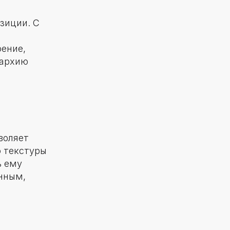
зиции. С
оение,
рархию
воляет
ю текстуры
ь ему
янным,