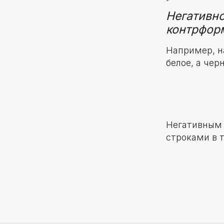
Негативно
контрфор
Например, н
белое, а чер
Негативным 
строками в т