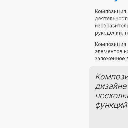
Композиция 
деятельности
изобразител
рукоделии, н
Композиция 
элементов н
заложенное 
Компози
дизайне 
несколь
функций